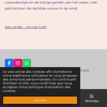
vissersbootjes en de statige panden aan het water, met
palmbomen die zachtjes wuiven in de wind.
lees verder... op ciao tutti
F
I
W
a
n
h
© 2025 Anima Sarda Bed&Wine (CIN:
IT095067C1000F4919)
Ce site utilise des cookies afin d’améliorer
c
s
a
votre expérience utilisateur et vous proposer
e
t
t
des annonces personnalisées. En continuant
b
a
s
d'utiliser ce site, vous confirmez que vous
o
g
A
acceptez notre politique d’utilisation des
o
r
p
cookies.
k
a
p
m
Accord
E-mail
Téléphone
Facebook
WhatsApp