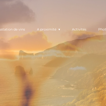
station de vins
A proximité
Activités
Pho