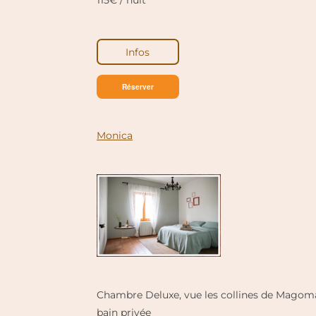
115€ / nuit
Infos
Réserver
Monica
Chambre Deluxe, vue les collines de Magoma
bain privée