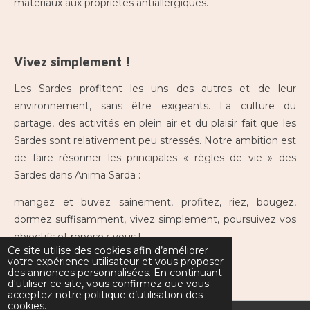
matériaux aux propriétés antiallergiques.
Vivez simplement !
Les Sardes profitent les uns des autres et de leur
environnement, sans être exigeants. La culture du
partage, des activités en plein air et du plaisir fait que les
Sardes sont relativement peu stressés. Notre ambition est
de faire résonner les principales « règles de vie » des
Sardes dans Anima Sarda :
mangez et buvez sainement, profitez, riez, bougez,
dormez suffisamment, vivez simplement, poursuivez vos
objectifs et reposez-vous !
Ce site utilise des cookies afin d’améliorer
votre expérience utilisateur et vous proposer
des annonces personnalisées. En continuant
d'utiliser ce site, vous confirmez que vous
acceptez notre politique d’utilisation des
cookies.