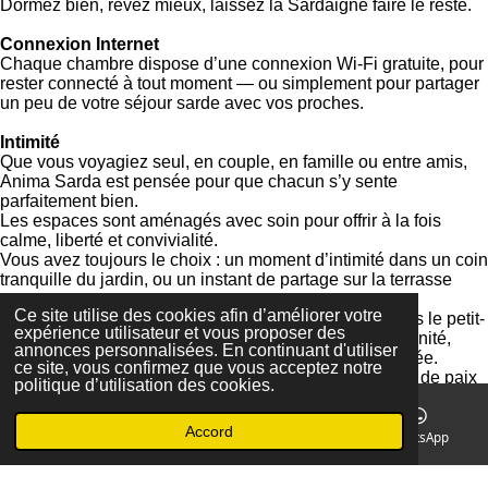
Dormez bien, rêvez mieux, laissez la Sardaigne faire le reste.
Connexion Internet
Chaque chambre dispose d’une connexion Wi-Fi gratuite, pour
rester connecté à tout moment — ou simplement pour partager
un peu de votre séjour sarde avec vos proches.
Intimité
Que vous voyagiez seul, en couple, en famille ou entre amis,
Anima Sarda est pensée pour que chacun s’y sente
parfaitement bien.
Les espaces sont aménagés avec soin pour offrir à la fois
calme, liberté et convivialité.
Vous avez toujours le choix : un moment d’intimité dans un coin
tranquille du jardin, ou un instant de partage sur la terrasse
commune.
Ce site utilise des cookies afin d’améliorer votre
Et pour bien commencer la journée, nous vous servons le petit-
expérience utilisateur et vous proposer des
déjeuner à l’endroit que vous préférez — en toute sérénité,
annonces personnalisées. En continuant d'utiliser
dans votre chambre ou dans la joie d’une table partagée.
ce site, vous confirmez que vous acceptez notre
Ici, chacun trouve son espace, son rythme… et un peu de paix
politique d’utilisation des cookies.
sarde.
Accord
Lit bébé
E-mail
Téléphone
Facebook
WhatsApp
Un lit pour bébé est disponible sur demande, afin que les plus
petits profitent eux aussi d’un séjour tout en douceur.