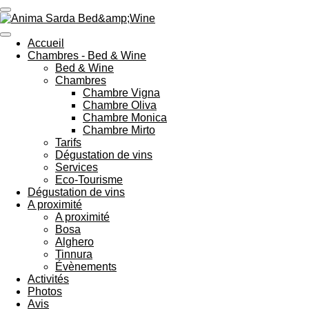
Passer
au
contenu
Accueil
principal
Chambres - Bed & Wine
Bed & Wine
Chambres
Chambre Vigna
Chambre Oliva
Chambre Monica
Chambre Mirto
Tarifs
Dégustation de vins
Services
Eco-Tourisme
Dégustation de vins
A proximité
A proximité
Bosa
Alghero
Tinnura
Évènements
Activités
Photos
Avis